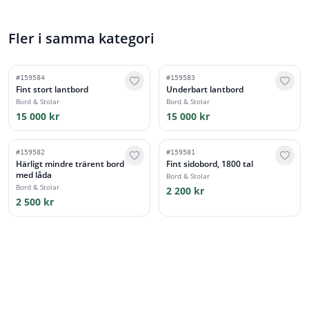
Fler i samma kategori
#
159584
#
159583
Fint stort lantbord
Underbart lantbord
Bord & Stolar
Bord & Stolar
15 000 kr
15 000 kr
#
159582
#
159581
Härligt mindre trärent bord
Fint sidobord, 1800 tal
med låda
Bord & Stolar
Bord & Stolar
2 200 kr
2 500 kr