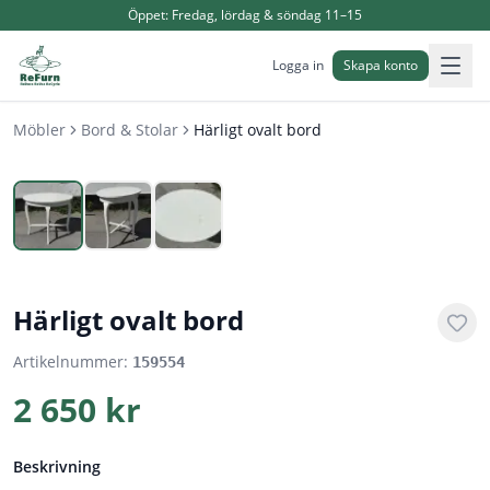
Öppet:
Fredag, lördag & söndag 11–15
Logga in
Skapa konto
Möbler
Bord & Stolar
Härligt ovalt bord
1
/
3
Härligt ovalt bord
Artikelnummer:
159554
2 650 kr
Beskrivning