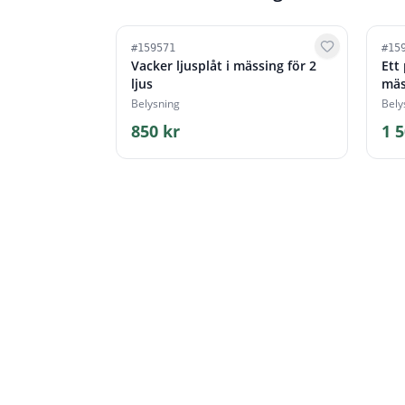
#
159571
#
15
Vacker ljusplåt i mässing för 2
Ett 
ljus
mäs
Belysning
Bely
850 kr
1 5