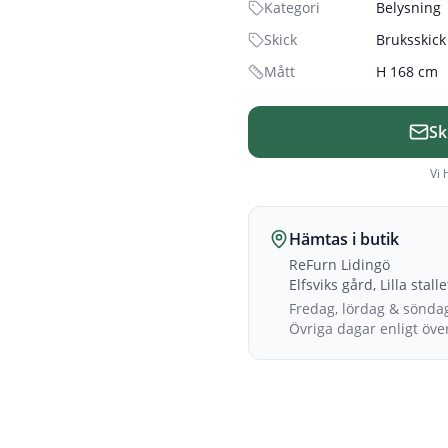
Kategori
Belysning
Skick
Bruksskick
Mått
H 168 cm
Sk
Vi 
Hämtas i butik
ReFurn Lidingö
Elfsviks gård, Lilla stall
Fredag, lördag & sönda
Övriga dagar enligt öv