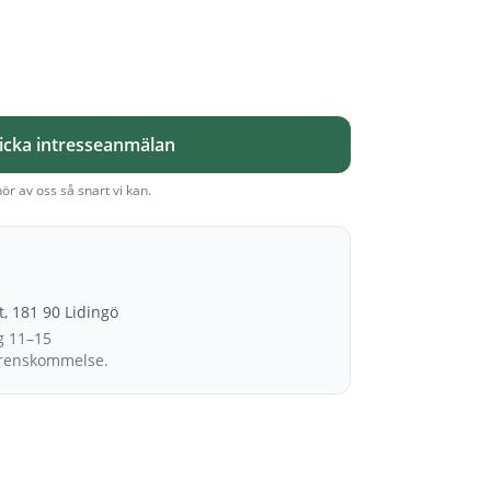
icka intresseanmälan
hör av oss så snart vi kan.
et, 181 90 Lidingö
g 11–15
erenskommelse.