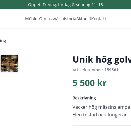
Öppet:
Fredag, lördag & söndag 11–15
Möbler
Om oss
Vår historia
Aktuellt
Kontakt
ing
1
/
6
Unik hög gol
Artikelnummer:
159561
5 500 kr
Beskrivning
Vacker hög mässinslampa
Elen testad och fungerar