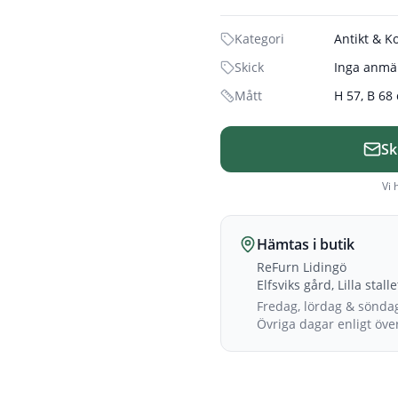
Kategori
Antikt & K
Skick
Inga anmä
Mått
H 57, B 68
Sk
Vi 
Hämtas i butik
ReFurn Lidingö
Elfsviks gård, Lilla stall
Fredag, lördag & sönda
Övriga dagar enligt öv