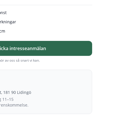
onst
rkningar
 cm
icka intresseanmälan
hör av oss så snart vi kan.
et, 181 90 Lidingö
g 11–15
erenskommelse.