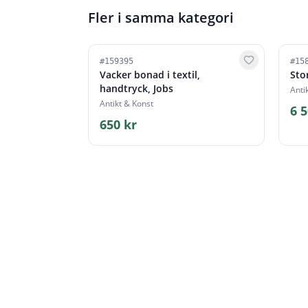
Fler i samma kategori
#
159395
#
15
Vacker bonad i textil,
Sto
handtryck, Jobs
Anti
Antikt & Konst
6 5
650 kr