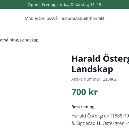
Öppet:
Fredag, lördag & söndag 11–15
Möbler
Om oss
Vår historia
Aktuellt
Kontakt
jemålning, Landskap
1
/
3
Harald Öster
Landskap
Artikelnummer:
113462
700 kr
Beskrivning
Harald Östergren (1888-1
å. Signerad H. Östergren -