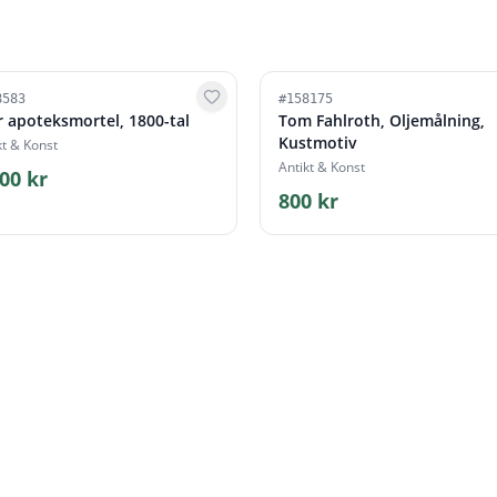
8583
#
158175
r apoteksmortel, 1800-tal
Tom Fahlroth, Oljemålning,
Kustmotiv
kt & Konst
Antikt & Konst
00 kr
800 kr