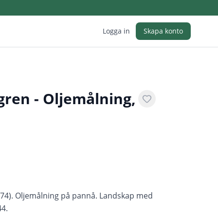
Logga in
Skapa konto
gren - Oljemålning,
974). Oljemålning på pannå. Landskap med
44.