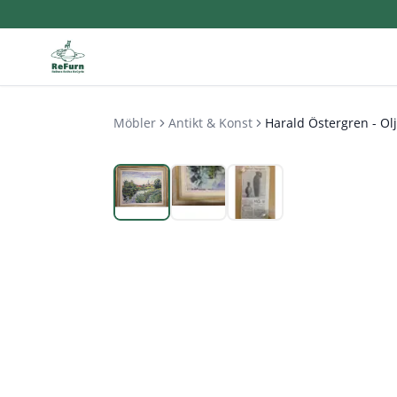
Möbler
Antikt & Konst
Harald Östergren - Ol