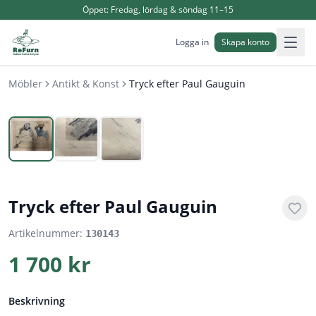
Öppet:
Fredag, lördag & söndag 11–15
Logga in
Skapa konto
Möbler
Antikt & Konst
Tryck efter Paul Gauguin
1
/
3
Tryck efter Paul Gauguin
Artikelnummer:
130143
1 700 kr
Beskrivning