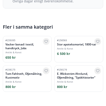
Övriga dagar enligt överenskommelse.
Fler i samma kategori
#
159395
#
158583
Vacker bonad i textil,
Stor apoteksmortel, 1800-tal
handtryck, Jobs
Antikt & Konst
Antikt & Konst
6 500 kr
650 kr
#
158175
#
158170
Tom Fahlroth, Oljemålning,
E. Wickström Ahnlund,
Kustmotiv
Oljemålning, "Spökhistorier"
Antikt & Konst
Antikt & Konst
800 kr
800 kr