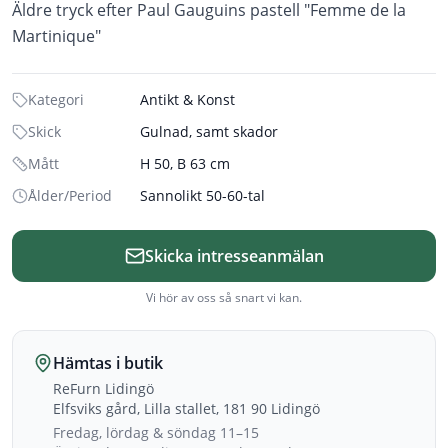
Äldre tryck efter Paul Gauguins pastell "Femme de la
Martinique"
Kategori
Antikt & Konst
Skick
Gulnad, samt skador
Mått
H 50, B 63 cm
Ålder/Period
Sannolikt 50-60-tal
Skicka intresseanmälan
Vi hör av oss så snart vi kan.
Hämtas i butik
ReFurn Lidingö
Elfsviks gård, Lilla stallet, 181 90 Lidingö
Fredag, lördag & söndag 11–15