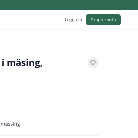
Logga in
Skapa konto
i mäsing,
i mässing