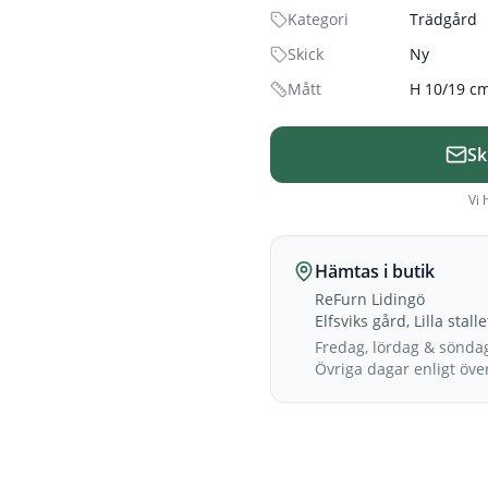
Kategori
Trädgård
Skick
Ny
Mått
H 10/19 c
Sk
Vi 
Hämtas i butik
ReFurn Lidingö
Elfsviks gård, Lilla stall
Fredag, lördag & sönda
Övriga dagar enligt öv