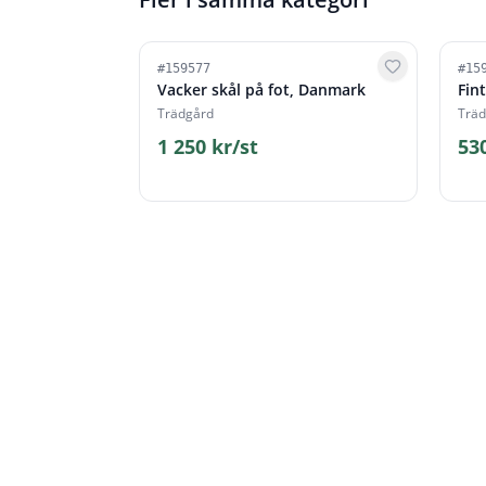
#
159577
#
15
Vacker skål på fot, Danmark
Fin
Trädgård
Träd
1 250 kr/st
53