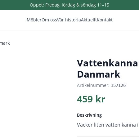
Öppet:
Fredag, lördag & söndag 11–15
Möbler
Om oss
Vår historia
Aktuellt
Kontakt
nmark
1
/
3
Vattenkanna 
Danmark
Artikelnummer:
157126
459 kr
Beskrivning
Vacker liten vatten kanna 