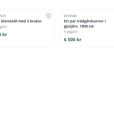
9525
#
159500
t blomställ med 3 krukor
Ett par trädgårdsurnor i
gjutjärn, 1800-tal
gård
Trädgård
0 kr
6 500 kr