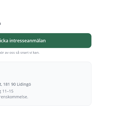
m
icka intresseanmälan
hör av oss så snart vi kan.
et, 181 90 Lidingö
g 11–15
erenskommelse.