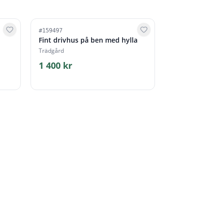
#
159497
Fint drivhus på ben med hylla
Trädgård
1 400 kr