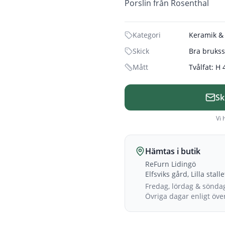
Porslin från Rosenthal
Kategori
Keramik & 
Skick
Bra brukss
Mått
Tvålfat: H 
Sk
Vi 
Hämtas i butik
ReFurn Lidingö
Elfsviks gård, Lilla stall
Fredag, lördag & sönda
Övriga dagar enligt öv