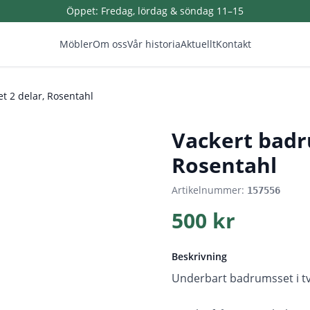
Öppet:
Fredag, lördag & söndag 11–15
Möbler
Om oss
Vår historia
Aktuellt
Kontakt
t 2 delar, Rosentahl
1
/
2
Vackert badr
Rosentahl
Artikelnummer:
157556
500 kr
Beskrivning
Underbart badrumsset i tv