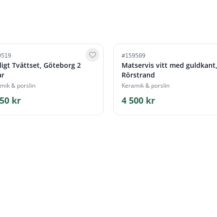
9519
#
159509
ligt Tvättset, Göteborg 2
Matservis vitt med guldkant
ar
Rörstrand
mik & porslin
Keramik & porslin
50 kr
4 500 kr