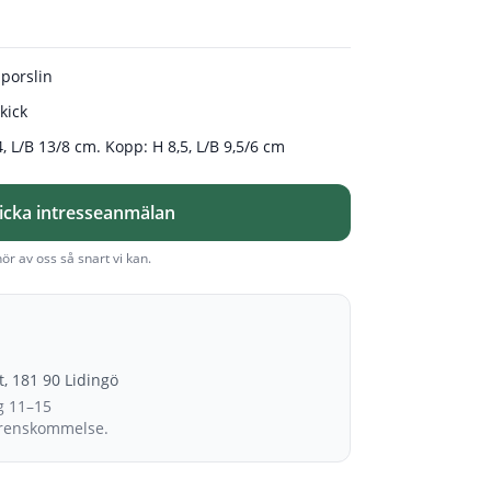
porslin
kick
4, L/B 13/8 cm. Kopp: H 8,5, L/B 9,5/6 cm
icka intresseanmälan
hör av oss så snart vi kan.
et, 181 90 Lidingö
g 11–15
erenskommelse.