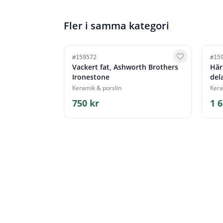
Fler i samma kategori
#
159572
#
15
Vackert fat, Ashworth Brothers
Här
Ironestone
del
Keramik & porslin
Kera
750 kr
1 6