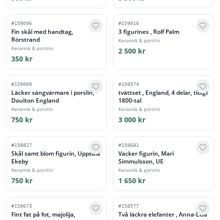
#
159096
#
159010
Fin skål med handtag,
3 figurines , Rolf Palm
Rörstrand
Keramik & porslin
Keramik & porslin
2 500 kr
350 kr
#
159009
#
158974
Läcker sängvärmare i porslin,
tvättset , England, 4 delar, tidigt
Doulton England
1800-tal
Keramik & porslin
Keramik & porslin
750 kr
3 000 kr
#
158827
#
158681
Skål samt blom figurin, Uppsala
Vacker figurin, Mari
Ekeby
Simmulsson, UE
Keramik & porslin
Keramik & porslin
750 kr
1 650 kr
#
158673
#
158577
Fint fat på fot, majolija,
Två läckra elefanter , Anna-Lisa