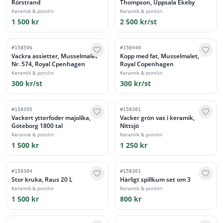
Rörstrand
Thompson, Uppsala Ekeby
Keramik & porslin
Keramik & porslin
1 500 kr
2 500 kr/st
#
158506
#
158440
Vackra assietter, Musselmalet
Kopp med fat, Musselmalet,
Nr. 574, Royal Cpenhagen
Royal Copenhagen
Keramik & porslin
Keramik & porslin
300 kr/st
300 kr/st
#
158395
#
158381
Vackert ytterfoder majolika,
Vacker grön vas i keramik,
Göteborg 1800 tal
Nittsjö
Keramik & porslin
Keramik & porslin
1 500 kr
1 250 kr
#
158304
#
158301
Stor kruka, Raus 20 L
Härligt spillkum set om 3
Keramik & porslin
Keramik & porslin
1 500 kr
800 kr