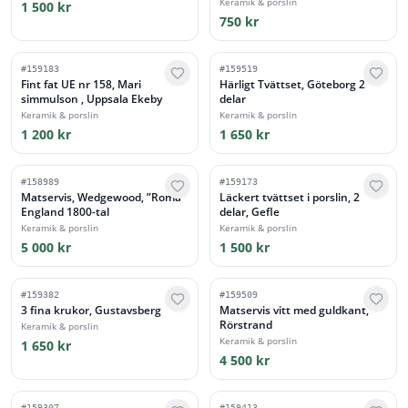
Keramik & porslin
1 500 kr
750 kr
#
159183
#
159519
Fint fat UE nr 158, Mari
Härligt Tvättset, Göteborg 2
simmulson , Uppsala Ekeby
delar
Keramik & porslin
Keramik & porslin
1 200 kr
1 650 kr
#
158989
#
159173
Matservis, Wedgewood, ”Roma”
Läckert tvättset i porslin, 2
England 1800-tal
delar, Gefle
Keramik & porslin
Keramik & porslin
5 000 kr
1 500 kr
#
159382
#
159509
3 fina krukor, Gustavsberg
Matservis vitt med guldkant,
Rörstrand
Keramik & porslin
Keramik & porslin
1 650 kr
4 500 kr
#
159307
#
159413