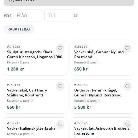
Pris:
–
kr
RABATTERAT
#
146053
#
159180
Skulptur, stengods, Klaes
Vacker skål, Gunnar Nylund,
Göran Klaesson, Höganäs 1980
Rörstrand
Keramik & porslin
Keramik & porslin
1 280 kr
850 kr
#
159179
#
158672
Vacker skål, Carl Harry
Underbar keramik fågel,
Stålhane, Rörstrand
Gunnar Nylund, Rörstrand
Keramik & porslin
Keramik & porslin
850 kr
5 500 kr
#
157711
#
159572
Vacker Italiensk ytterkruka
Vackert fat, Ashworth Brothers
Ironestone
Keramik & porslin