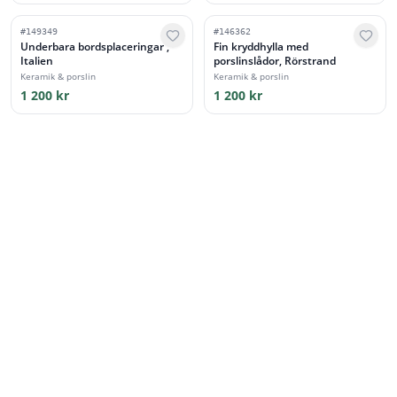
#
149349
#
146362
Underbara bordsplaceringar ,
Fin kryddhylla med
Italien
porslinslådor, Rörstrand
Keramik & porslin
Keramik & porslin
1 200 kr
1 200 kr