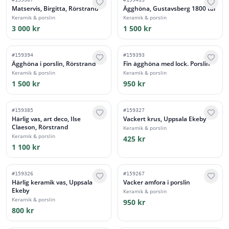
Matservis, Birgitta, Rörstrand
Ägghöna, Gustavsberg 1800 tal
Keramik & porslin
Keramik & porslin
3 000 kr
1 500 kr
#
159394
#
159393
Ägghöna i porslin, Rörstrand
Fin ägghöna med lock. Porslin
Keramik & porslin
Keramik & porslin
1 500 kr
950 kr
#
159385
#
159327
Härlig vas, art deco, Ilse
Vackert krus, Uppsala Ekeby
Claeson, Rörstrand
Keramik & porslin
Keramik & porslin
425 kr
1 100 kr
#
159326
#
159267
Härlig keramik vas, Uppsala
Vacker amfora i porslin
Ekeby
Keramik & porslin
Keramik & porslin
950 kr
800 kr