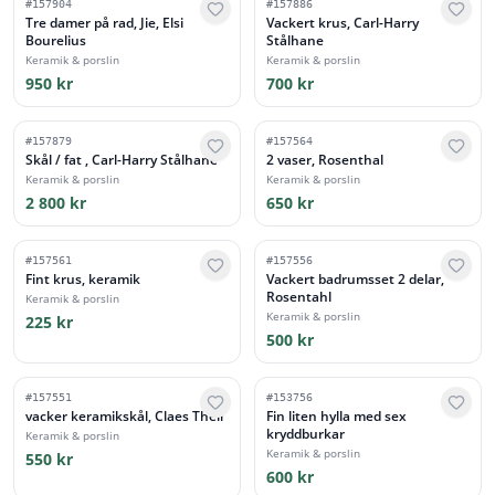
#
157904
#
157886
Tre damer på rad, Jie, Elsi
Vackert krus, Carl-Harry
Bourelius
Stålhane
Keramik & porslin
Keramik & porslin
950 kr
700 kr
#
157879
#
157564
Skål / fat , Carl-Harry Stålhane
2 vaser, Rosenthal
Keramik & porslin
Keramik & porslin
2 800 kr
650 kr
#
157561
#
157556
Fint krus, keramik
Vackert badrumsset 2 delar,
Rosentahl
Keramik & porslin
Keramik & porslin
225 kr
500 kr
#
157551
#
153756
vacker keramikskål, Claes Thell
Fin liten hylla med sex
kryddburkar
Keramik & porslin
Keramik & porslin
550 kr
600 kr