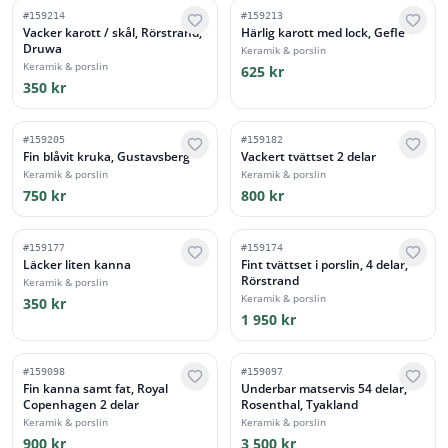
#
159214
#
159213
Vacker karott / skål, Rörstrand,
Härlig karott med lock, Gefle
Druwa
Keramik & porslin
Keramik & porslin
625 kr
350 kr
#
159205
#
159182
Fin blåvit kruka, Gustavsberg
Vackert tvättset 2 delar
Keramik & porslin
Keramik & porslin
750 kr
800 kr
#
159177
#
159174
Läcker liten kanna
Fint tvättset i porslin, 4 delar,
Rörstrand
Keramik & porslin
Keramik & porslin
350 kr
1 950 kr
#
159098
#
159097
Fin kanna samt fat, Royal
Underbar matservis 54 delar,
Copenhagen 2 delar
Rosenthal, Tyakland
Keramik & porslin
Keramik & porslin
900 kr
3 500 kr