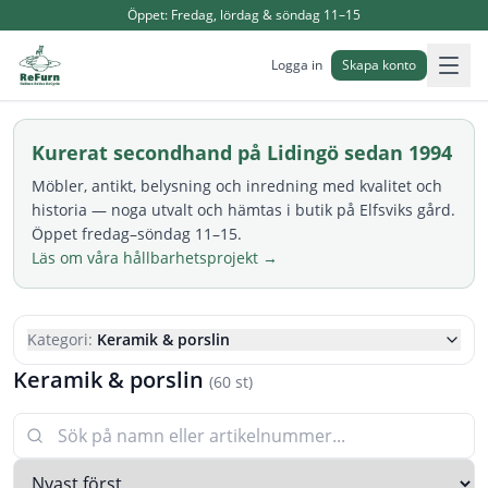
Öppet:
Fredag, lördag & söndag 11–15
Logga in
Skapa konto
Kurerat secondhand på Lidingö sedan 1994
Möbler, antikt, belysning och inredning med kvalitet och
historia — noga utvalt och hämtas i butik på Elfsviks gård.
Öppet fredag–söndag 11–15.
Läs om våra hållbarhetsprojekt →
Kategori:
Keramik & porslin
Keramik & porslin
(
60
st)