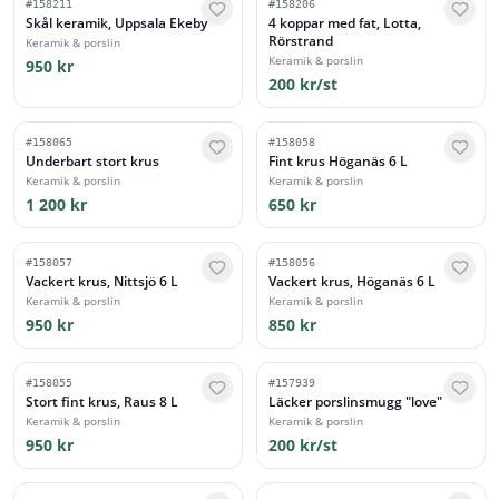
#
158211
#
158206
Skål keramik, Uppsala Ekeby
4 koppar med fat, Lotta,
Rörstrand
Keramik & porslin
Keramik & porslin
950 kr
200 kr/st
#
158065
#
158058
Underbart stort krus
Fint krus Höganäs 6 L
Keramik & porslin
Keramik & porslin
1 200 kr
650 kr
#
158057
#
158056
Vackert krus, Nittsjö 6 L
Vackert krus, Höganäs 6 L
Keramik & porslin
Keramik & porslin
950 kr
850 kr
#
158055
#
157939
Stort fint krus, Raus 8 L
Läcker porslinsmugg "love"
Keramik & porslin
Keramik & porslin
950 kr
200 kr/st