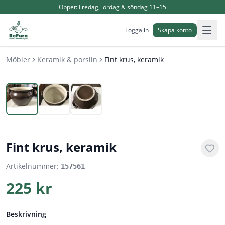
Öppet:
Fredag, lördag & söndag 11–15
Logga in
Skapa konto
Möbler
Keramik & porslin
Fint krus, keramik
1
/
3
Fint krus, keramik
Artikelnummer:
157561
225 kr
Beskrivning