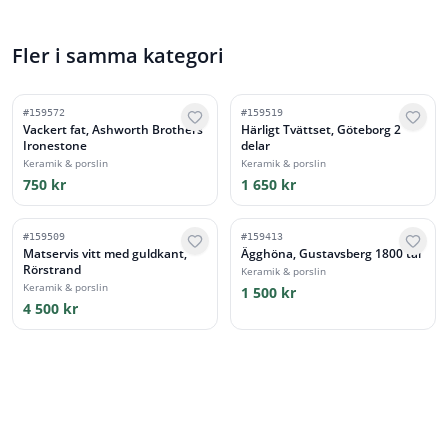
Fler i samma kategori
#
159572
#
159519
Vackert fat, Ashworth Brothers
Härligt Tvättset, Göteborg 2
Ironestone
delar
Keramik & porslin
Keramik & porslin
750 kr
1 650 kr
#
159509
#
159413
Matservis vitt med guldkant,
Ägghöna, Gustavsberg 1800 tal
Rörstrand
Keramik & porslin
Keramik & porslin
1 500 kr
4 500 kr