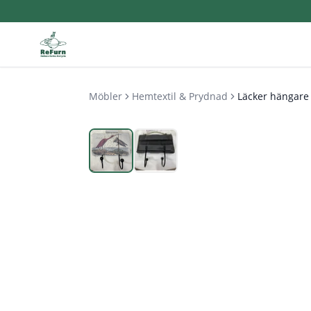
Möbler
Hemtextil & Prydnad
Läcker hängare 