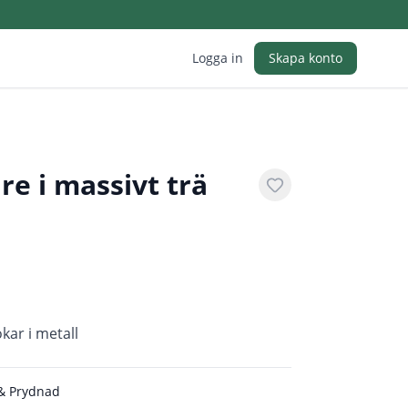
Logga in
Skapa konto
e i massivt trä
kar i metall
 & Prydnad