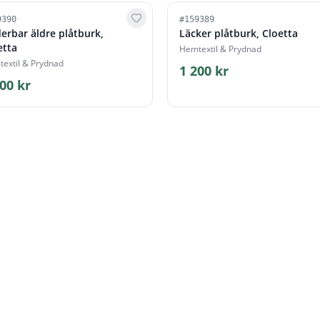
9390
#
159389
erbar äldre plåtburk,
Läcker plåtburk, Cloetta
etta
Hemtextil & Prydnad
extil & Prydnad
1 200 kr
00 kr