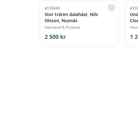
#
159440
#
15
Stor trären dalahäst, Nils
Und
Olsson, Nusnäs
Clo
Hemtextil & Prydnad
Hemt
2 500 kr
1 2