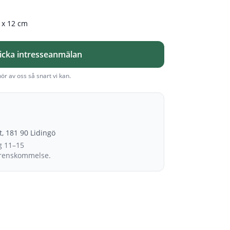
0 x 12 cm
icka intresseanmälan
hör av oss så snart vi kan.
et, 181 90 Lidingö
g 11–15
erenskommelse.