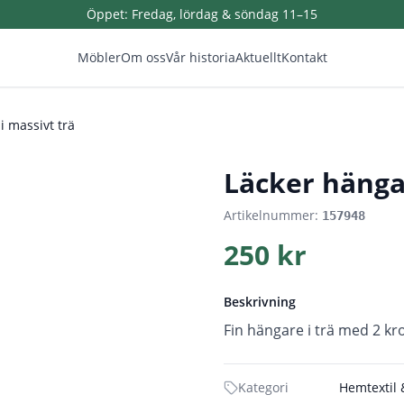
Öppet:
Fredag, lördag & söndag 11–15
Möbler
Om oss
Vår historia
Aktuellt
Kontakt
i massivt trä
1
/
2
Läcker hängar
Artikelnummer:
157948
250 kr
Beskrivning
Fin hängare i trä med 2 kro
Kategori
Hemtextil