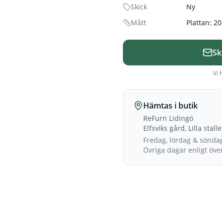
Skick
Ny
Mått
Plattan: 2
Sk
Vi 
Hämtas i butik
ReFurn Lidingö
Elfsviks gård, Lilla stall
Fredag, lördag & sönda
Övriga dagar enligt öv