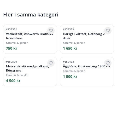
Fler i samma kategori
#
159572
#
159519
Vackert fat, Ashworth Brothers
Härligt Tvättset, Göteborg 2
Ironestone
delar
Keramik & porslin
Keramik & porslin
750 kr
1 650 kr
#
159509
#
159413
Matservis vitt med guldkant,
Ägghöna, Gustavsberg 1800 tal
Rörstrand
Keramik & porslin
Keramik & porslin
1 500 kr
4 500 kr