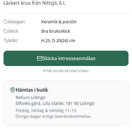
Läckert krus från Nittsjö, 6 L
Kategori
Keramik & porslin
Skick
Bra bruksskick
Mått
H 25, D 20(24) cm
Skicka intresseanmälan
Vi hör av oss så snart vi kan.
Hämtas i butik
ReFurn Lidingö
Elfsviks gård, Lilla stallet, 181 90 Lidingö
Fredag, lördag & söndag 11–15
Övriga dagar enligt överenskommelse.