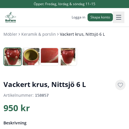
Öppet:
Fredag, lördag & söndag 11–15
Logga in
Skapa konto
Möbler
Keramik & porslin
Vackert krus, Nittsjö 6 L
1
/
4
Vackert krus, Nittsjö 6 L
Artikelnummer:
158057
950 kr
Beskrivning