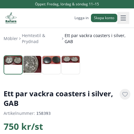
Öppet:
Fredag, lördag & söndag 11–15
Logga in
Skapa konto
Hemtextil &
Ett par vackra coasters i silver,
Möbler
Prydnad
GAB
1
/
4
Ett par vackra coasters i silver,
GAB
Artikelnummer:
158393
750 kr/st