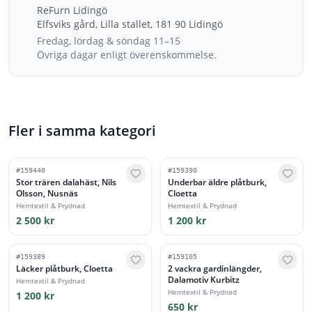
ReFurn Lidingö
Elfsviks gård, Lilla stallet, 181 90 Lidingö
Fredag, lördag & söndag 11–15
Övriga dagar enligt överenskommelse.
Fler i samma kategori
#
159440
#
159390
Stor trären dalahäst, Nils
Underbar äldre plåtburk,
Olsson, Nusnäs
Cloetta
Hemtextil & Prydnad
Hemtextil & Prydnad
2 500 kr
1 200 kr
#
159389
#
159105
Läcker plåtburk, Cloetta
2 vackra gardinlängder,
Dalamotiv Kurbitz
Hemtextil & Prydnad
Hemtextil & Prydnad
1 200 kr
650 kr