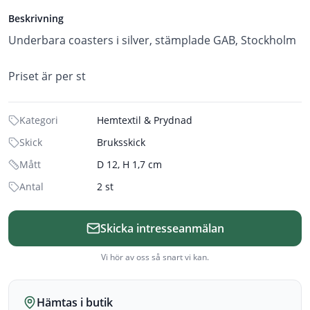
Beskrivning
Underbara coasters i silver, stämplade GAB, Stockholm
Priset är per st
Kategori
Hemtextil & Prydnad
Skick
Bruksskick
Mått
D 12, H 1,7 cm
Antal
2 st
Skicka intresseanmälan
Vi hör av oss så snart vi kan.
Hämtas i butik