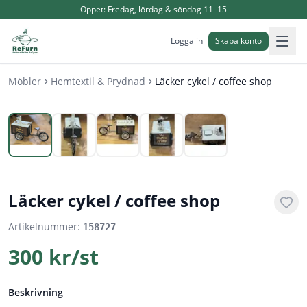
Öppet:
Fredag, lördag & söndag 11–15
Logga in
Skapa konto
Möbler
Hemtextil & Prydnad
Läcker cykel / coffee shop
1
/
5
Läcker cykel / coffee shop
Artikelnummer:
158727
300 kr/st
Beskrivning