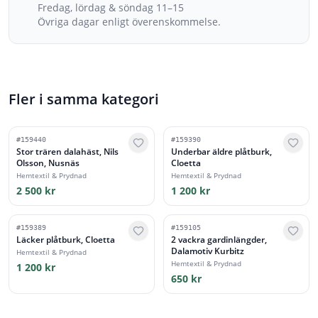
Fredag, lördag & söndag 11–15
Övriga dagar enligt överenskommelse.
Fler i samma kategori
#
159440
#
159390
Stor trären dalahäst, Nils
Underbar äldre plåtburk,
Olsson, Nusnäs
Cloetta
Hemtextil & Prydnad
Hemtextil & Prydnad
2 500 kr
1 200 kr
#
159389
#
159105
Läcker plåtburk, Cloetta
2 vackra gardinlängder,
Dalamotiv Kurbitz
Hemtextil & Prydnad
Hemtextil & Prydnad
1 200 kr
650 kr