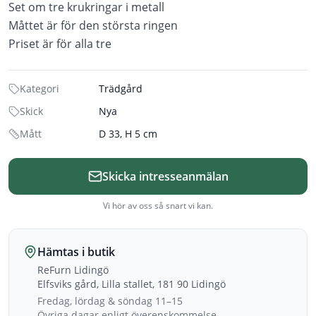
Set om tre krukringar i metall
Måttet är för den största ringen
Priset är för alla tre
Kategori
Trädgård
Skick
Nya
Mått
D 33, H 5 cm
Skicka intresseanmälan
Vi hör av oss så snart vi kan.
Hämtas i butik
ReFurn Lidingö
Elfsviks gård, Lilla stallet, 181 90 Lidingö
Fredag, lördag & söndag 11–15
Övriga dagar enligt överenskommelse.