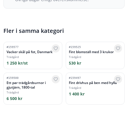
Fler i samma kategori
#
159577
#
159525
Vacker skål på fot, Danmark
Fint blomställ med 3 krukor
Trädgård
Trädgård
1 250 kr/st
530 kr
#
159500
#
159497
Ett par trädgårdsurnor i
Fint drivhus på ben med hylla
gjutjärn, 1800-tal
Trädgård
Trädgård
1 400 kr
6 500 kr