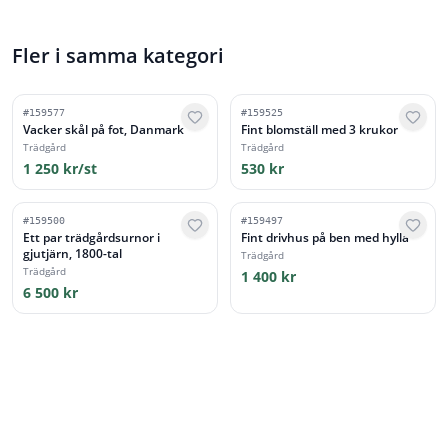
Fler i samma kategori
#
159577
#
159525
Vacker skål på fot, Danmark
Fint blomställ med 3 krukor
Trädgård
Trädgård
1 250 kr/st
530 kr
#
159500
#
159497
Ett par trädgårdsurnor i
Fint drivhus på ben med hylla
gjutjärn, 1800-tal
Trädgård
Trädgård
1 400 kr
6 500 kr