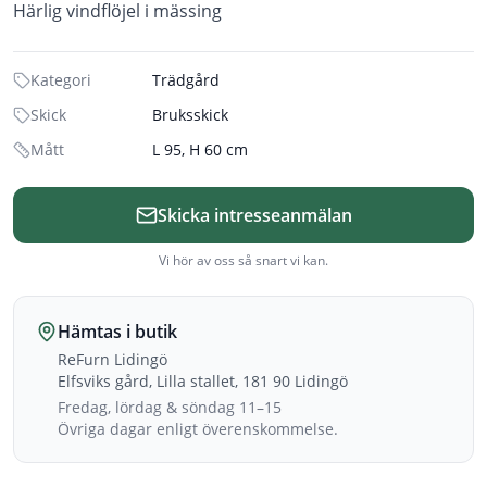
Härlig vindflöjel i mässing
Kategori
Trädgård
Skick
Bruksskick
Mått
L 95, H 60 cm
Skicka intresseanmälan
Vi hör av oss så snart vi kan.
Hämtas i butik
ReFurn Lidingö
Elfsviks gård, Lilla stallet, 181 90 Lidingö
Fredag, lördag & söndag 11–15
Övriga dagar enligt överenskommelse.