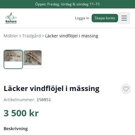
Öppet:
Fredag, lördag & söndag 11–15
Logga in
Skapa konto
Möbler
Trädgård
Läcker vindflöjel i mässing
1
/
2
Läcker vindflöjel i mässing
Artikelnummer:
158951
3 500 kr
Beskrivning