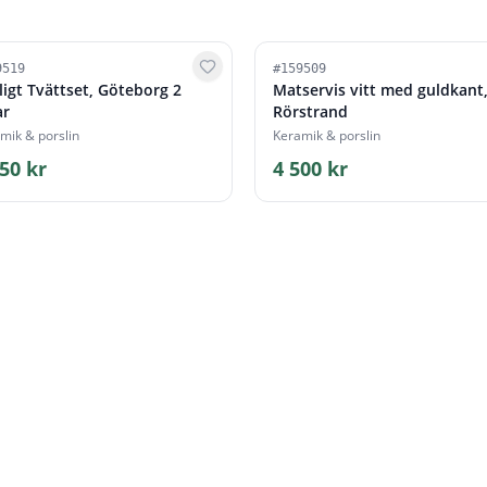
9519
#
159509
ligt Tvättset, Göteborg 2
Matservis vitt med guldkant
ar
Rörstrand
mik & porslin
Keramik & porslin
50 kr
4 500 kr