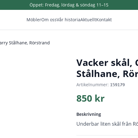
Öppet:
Fredag, lördag & söndag 11–15
Möbler
Om oss
Vår historia
Aktuellt
Kontakt
Harry Stålhane, Rörstrand
1
/
3
Vacker skål, 
Stålhane, Rö
Artikelnummer:
159179
850 kr
Beskrivning