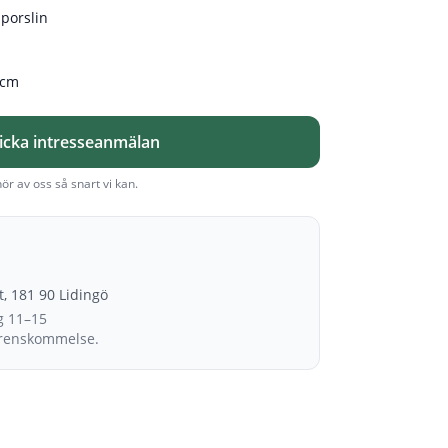
porslin
 cm
icka intresseanmälan
hör av oss så snart vi kan.
et, 181 90 Lidingö
g 11–15
erenskommelse.