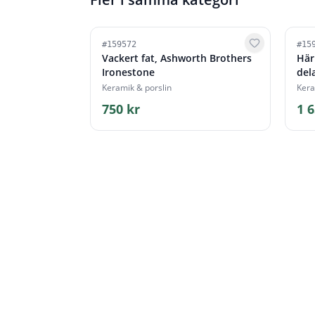
#
159572
#
15
Vackert fat, Ashworth Brothers
Här
Ironestone
del
Keramik & porslin
Kera
750 kr
1 6