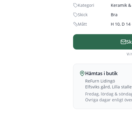
Kategori
Keramik & 
Skick
Bra
Mått
H 10, D 14
Sk
Vi 
Hämtas i butik
ReFurn Lidingö
Elfsviks gård, Lilla stall
Fredag, lördag & sönda
Övriga dagar enligt öv