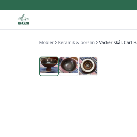
Möbler
Keramik & porslin
Vacker skål, Carl 