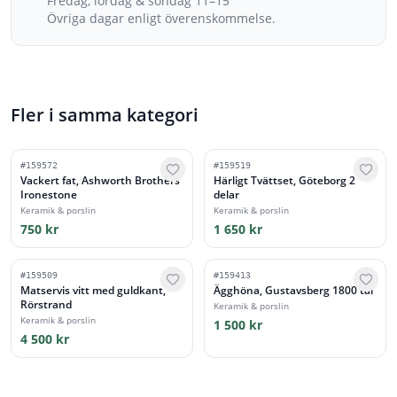
Fredag, lördag & söndag 11–15
Övriga dagar enligt överenskommelse.
Fler i samma kategori
#
159572
#
159519
Vackert fat, Ashworth Brothers
Härligt Tvättset, Göteborg 2
Ironestone
delar
Keramik & porslin
Keramik & porslin
750 kr
1 650 kr
#
159509
#
159413
Matservis vitt med guldkant,
Ägghöna, Gustavsberg 1800 tal
Rörstrand
Keramik & porslin
Keramik & porslin
1 500 kr
4 500 kr