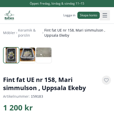
Öppet:
Fredag, lördag & söndag 11–15
Logga in
Skapa konto
Keramik &
Fint fat UE nr 158, Mari simmulson ,
Möbler
porslin
Uppsala Ekeby
1
/
3
Fint fat UE nr 158, Mari
simmulson , Uppsala Ekeby
Artikelnummer:
159183
1 200 kr