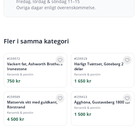
Fredag, lördag & söndag 11–15
Övriga dagar enligt överenskommelse.
Fler i samma kategori
#
159572
#
159519
Vackert fat, Ashworth Brothers
Härligt Tvättset, Göteborg 2
Ironestone
delar
Keramik & porslin
Keramik & porslin
750 kr
1 650 kr
#
159509
#
159413
Matservis vitt med guldkant,
Ägghöna, Gustavsberg 1800 tal
Rörstrand
Keramik & porslin
Keramik & porslin
1 500 kr
4 500 kr