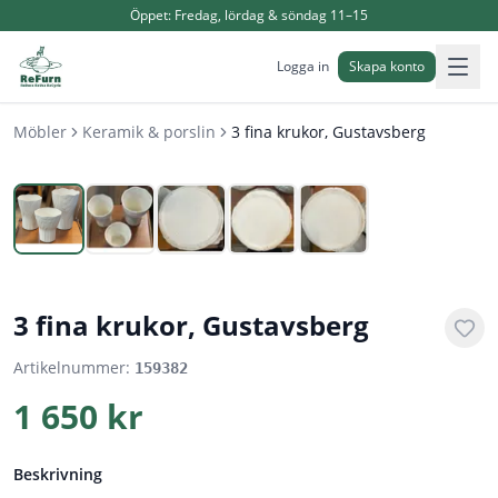
Öppet:
Fredag, lördag & söndag 11–15
Logga in
Skapa konto
Möbler
Keramik & porslin
3 fina krukor, Gustavsberg
1
/
5
3 fina krukor, Gustavsberg
Artikelnummer:
159382
1 650 kr
Beskrivning