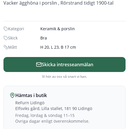
Vacker ägghöna i porslin , Rörstrand tidigt 1900-tal
Kategori
Keramik & porslin
Skick
Bra
Mått
H 20, L 23, B 17 cm
Skicka intresseanmälan
Vi hör av oss så snart vi kan.
Hämtas i butik
ReFurn Lidingö
Elfsviks gård, Lilla stallet, 181 90 Lidingö
Fredag, lördag & söndag 11–15
Övriga dagar enligt överenskommelse.