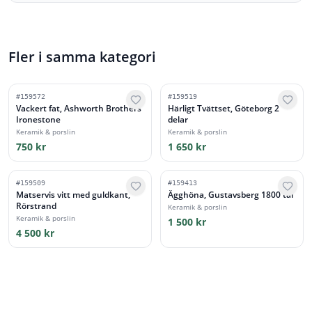
Fler i samma kategori
#
159572
#
159519
Vackert fat, Ashworth Brothers
Härligt Tvättset, Göteborg 2
Ironestone
delar
Keramik & porslin
Keramik & porslin
750 kr
1 650 kr
#
159509
#
159413
Matservis vitt med guldkant,
Ägghöna, Gustavsberg 1800 tal
Rörstrand
Keramik & porslin
Keramik & porslin
1 500 kr
4 500 kr