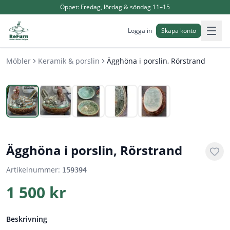
Öppet:
Fredag, lördag & söndag 11–15
Logga in
Skapa konto
Möbler
Keramik & porslin
Ägghöna i porslin, Rörstrand
1
/
5
Ägghöna i porslin, Rörstrand
Artikelnummer:
159394
1 500 kr
Beskrivning