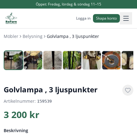
Öppet:
Fredag, lördag & söndag 11–15
Logga in
Skapa konto
Möbler
Belysning
Golvlampa , 3 ljuspunkter
1
/
7
Golvlampa , 3 ljuspunkter
Artikelnummer:
159539
3 200 kr
Beskrivning