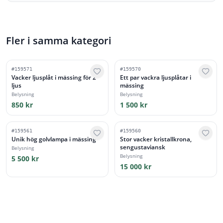
Fler i samma kategori
#
159571
#
159570
Vacker ljusplåt i mässing för 2
Ett par vackra ljusplåtar i
ljus
mässing
Belysning
Belysning
850 kr
1 500 kr
#
159561
#
159560
Unik hög golvlampa i mässing
Stor vacker kristallkrona,
sengustaviansk
Belysning
Belysning
5 500 kr
15 000 kr