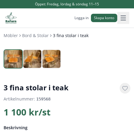
Öppet:
Fredag, lördag & söndag 11–15
Logga in
Skapa konto
Möbler
Bord & Stolar
3 fina stolar i teak
1
/
3
3 fina stolar i teak
Artikelnummer:
159568
1 100 kr/st
Beskrivning