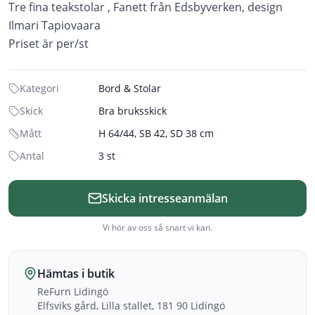
Tre fina teakstolar , Fanett från Edsbyverken, design
Ilmari Tapiovaara
Priset är per/st
Kategori
Bord & Stolar
Skick
Bra bruksskick
Mått
H 64/44, SB 42, SD 38 cm
Antal
3 st
Skicka intresseanmälan
Vi hör av oss så snart vi kan.
Hämtas i butik
ReFurn Lidingö
Elfsviks gård, Lilla stallet, 181 90 Lidingö