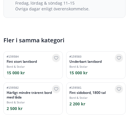
Fredag, lördag & söndag 11–15
Övriga dagar enligt överenskommelse.
Fler i samma kategori
#
159584
#
159583
Fint stort lantbord
Underbart lantbord
Bord & Stolar
Bord & Stolar
15 000 kr
15 000 kr
#
159582
#
159581
Härligt mindre trärent bord
Fint sidobord, 1800 tal
med låda
Bord & Stolar
Bord & Stolar
2 200 kr
2 500 kr