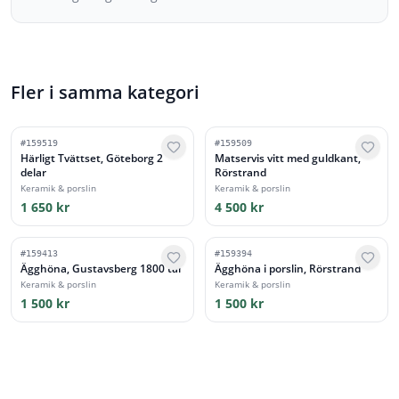
Fler i samma kategori
#
159519
#
159509
Härligt Tvättset, Göteborg 2
Matservis vitt med guldkant,
delar
Rörstrand
Keramik & porslin
Keramik & porslin
1 650 kr
4 500 kr
#
159413
#
159394
Ägghöna, Gustavsberg 1800 tal
Ägghöna i porslin, Rörstrand
Keramik & porslin
Keramik & porslin
1 500 kr
1 500 kr