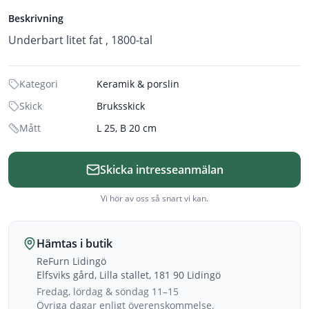
Beskrivning
Underbart litet fat , 1800-tal
Kategori
Keramik & porslin
Skick
Bruksskick
Mått
L 25, B 20 cm
Skicka intresseanmälan
Vi hör av oss så snart vi kan.
Hämtas i butik
ReFurn Lidingö
Elfsviks gård, Lilla stallet, 181 90 Lidingö
Fredag, lördag & söndag 11–15
Övriga dagar enligt överenskommelse.