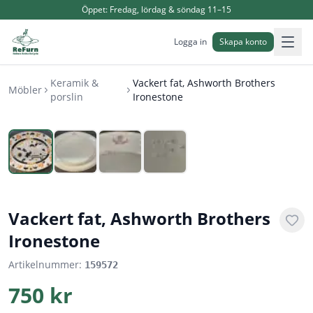
Öppet:
Fredag, lördag & söndag 11–15
Logga in
Skapa konto
Keramik &
Vackert fat, Ashworth Brothers
Möbler
porslin
Ironestone
1
/
4
Vackert fat, Ashworth Brothers
Ironestone
Artikelnummer:
159572
750 kr