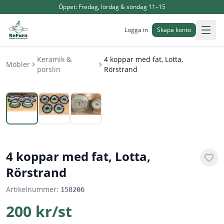
Öppet:
Fredag, lördag & söndag 11–15
Logga in
Skapa konto
Keramik &
4 koppar med fat, Lotta,
Möbler
porslin
Rörstrand
1
/
3
4 koppar med fat, Lotta,
Rörstrand
Artikelnummer:
158206
200 kr/st