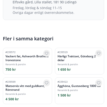
Elfsviks gård, Lilla stallet, 181 90 Lidingö
Fredag, lördag & söndag 11–15
Övriga dagar enligt överenskommelse.
Fler i samma kategori
#
159572
#
159519
Vackert fat, Ashworth Brothers
Härligt Tvättset, Göteborg 2
Ironestone
delar
Keramik & porslin
Keramik & porslin
750 kr
1 650 kr
#
159509
#
159413
Matservis vitt med guldkant,
Ägghöna, Gustavsberg 1800 tal
Rörstrand
Keramik & porslin
Keramik & porslin
1 500 kr
4 500 kr