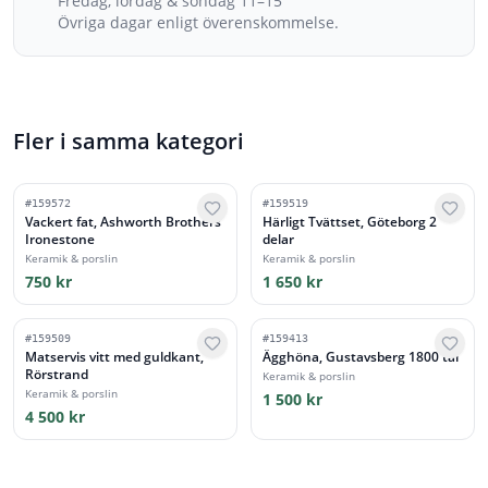
Fredag, lördag & söndag 11–15
Övriga dagar enligt överenskommelse.
Fler i samma kategori
#
159572
#
159519
Vackert fat, Ashworth Brothers
Härligt Tvättset, Göteborg 2
Ironestone
delar
Keramik & porslin
Keramik & porslin
750 kr
1 650 kr
#
159509
#
159413
Matservis vitt med guldkant,
Ägghöna, Gustavsberg 1800 tal
Rörstrand
Keramik & porslin
Keramik & porslin
1 500 kr
4 500 kr