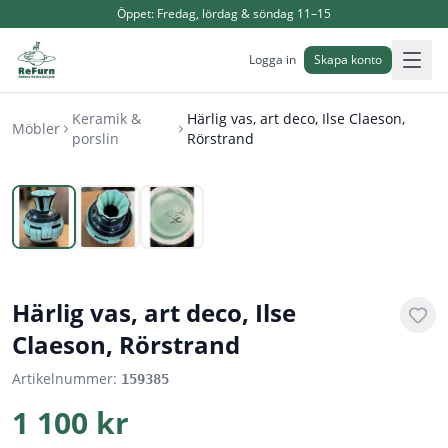
Öppet:
Fredag, lördag & söndag 11–15
Logga in
Skapa konto
Keramik &
Härlig vas, art deco, Ilse Claeson,
Möbler
porslin
Rörstrand
1
/
3
Härlig vas, art deco, Ilse
Claeson, Rörstrand
Artikelnummer:
159385
1 100 kr